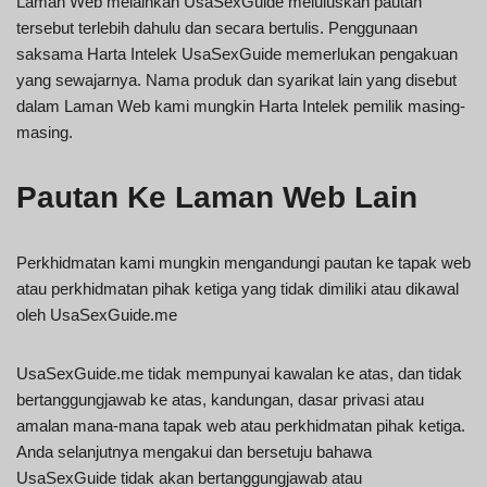
UsaSexGuide melarang penggunaan mana-mana logo
UsaSexGuide.me atau mana-mana sekutunya sebagai
sebahagian daripada pautan ke atau daripada mana-mana
Laman Web melainkan UsaSexGuide meluluskan pautan
tersebut terlebih dahulu dan secara bertulis. Penggunaan
saksama Harta Intelek UsaSexGuide memerlukan pengakuan
yang sewajarnya. Nama produk dan syarikat lain yang disebut
dalam Laman Web kami mungkin Harta Intelek pemilik masing-
masing.
Pautan Ke Laman Web Lain
Perkhidmatan kami mungkin mengandungi pautan ke tapak web
atau perkhidmatan pihak ketiga yang tidak dimiliki atau dikawal
oleh UsaSexGuide.me
UsaSexGuide.me tidak mempunyai kawalan ke atas, dan tidak