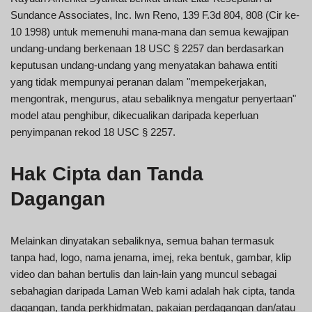
kurangnya 18 ketika imej ini dicipta.
UsaSexGuide.me bergantung pada keputusan Mahkamah
Rayuan Amerika Syarikat berikut untuk Litar Kesepuluh di
Sundance Associates, Inc. lwn Reno, 139 F.3d 804, 808 (Cir ke-
10 1998) untuk memenuhi mana-mana dan semua kewajipan
undang-undang berkenaan 18 USC § 2257 dan berdasarkan
keputusan undang-undang yang menyatakan bahawa entiti
yang tidak mempunyai peranan dalam "mempekerjakan,
mengontrak, mengurus, atau sebaliknya mengatur penyertaan"
model atau penghibur, dikecualikan daripada keperluan
penyimpanan rekod 18 USC § 2257.
Hak Cipta dan Tanda
Dagangan
Melainkan dinyatakan sebaliknya, semua bahan termasuk