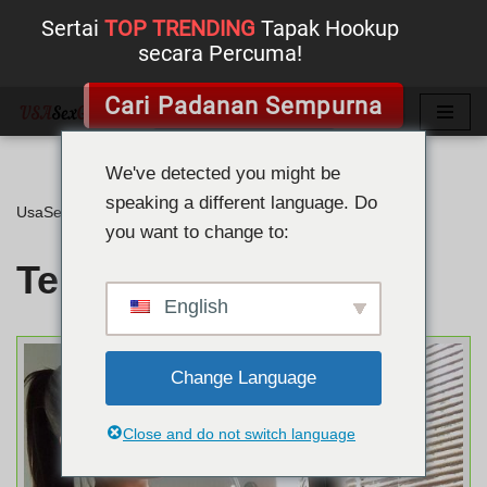
Sertai
TOP TRENDING
Tapak Hookup
secara Percuma!
Cari Padanan Sempurna
Cari pasangan anda 👉
Langkau
ke
We've detected you might be
kandungan
speaking a different language. Do
you want to change to:
UsaSexGuide
»
Terma dan Syarat
English
Terma dan Syarat
Change Language
Close and do not switch language