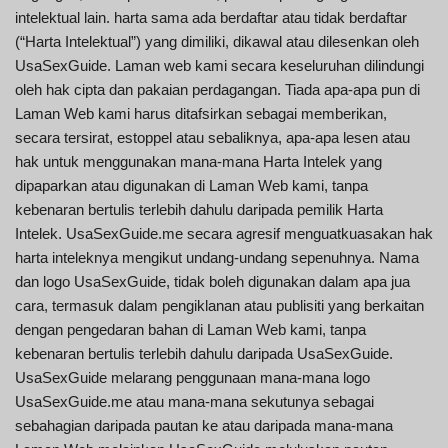
tanpa had, logo, nama jenama, imej, reka bentuk, gambar, klip
video dan bahan bertulis dan lain-lain yang muncul sebagai
sebahagian daripada Laman Web kami adalah hak cipta, tanda
dagangan, tanda perkhidmatan, pakaian perdagangan dan/atau
intelektual lain. harta sama ada berdaftar atau tidak berdaftar
(“Harta Intelektual”) yang dimiliki, dikawal atau dilesenkan oleh
UsaSexGuide. Laman web kami secara keseluruhan dilindungi
oleh hak cipta dan pakaian perdagangan. Tiada apa-apa pun di
Laman Web kami harus ditafsirkan sebagai memberikan,
secara tersirat, estoppel atau sebaliknya, apa-apa lesen atau
hak untuk menggunakan mana-mana Harta Intelek yang
dipaparkan atau digunakan di Laman Web kami, tanpa
kebenaran bertulis terlebih dahulu daripada pemilik Harta
Intelek. UsaSexGuide.me secara agresif menguatkuasakan hak
harta inteleknya mengikut undang-undang sepenuhnya. Nama
dan logo UsaSexGuide, tidak boleh digunakan dalam apa jua
cara, termasuk dalam pengiklanan atau publisiti yang berkaitan
dengan pengedaran bahan di Laman Web kami, tanpa
kebenaran bertulis terlebih dahulu daripada UsaSexGuide.