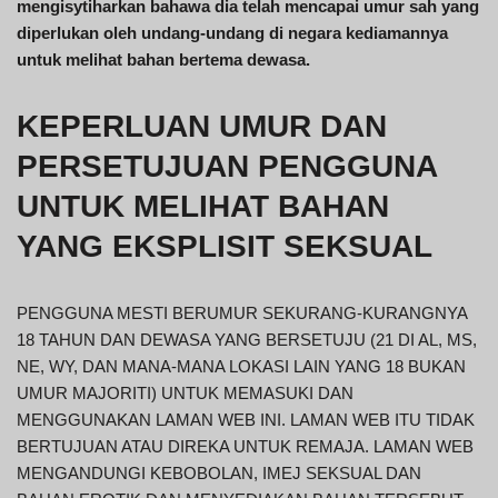
bawah umur tidak dibenarkan mengakses laman web ini.
Dengan melawati UsaSexGuide.me, pengguna
mengisytiharkan bahawa dia telah mencapai umur sah yang
diperlukan oleh undang-undang di negara kediamannya
untuk melihat bahan bertema dewasa.
KEPERLUAN UMUR DAN
PERSETUJUAN PENGGUNA
UNTUK MELIHAT BAHAN
YANG EKSPLISIT SEKSUAL
PENGGUNA MESTI BERUMUR SEKURANG-KURANGNYA
18 TAHUN DAN DEWASA YANG BERSETUJU (21 DI AL, MS,
NE, WY, DAN MANA-MANA LOKASI LAIN YANG 18 BUKAN
UMUR MAJORITI) UNTUK MEMASUKI DAN