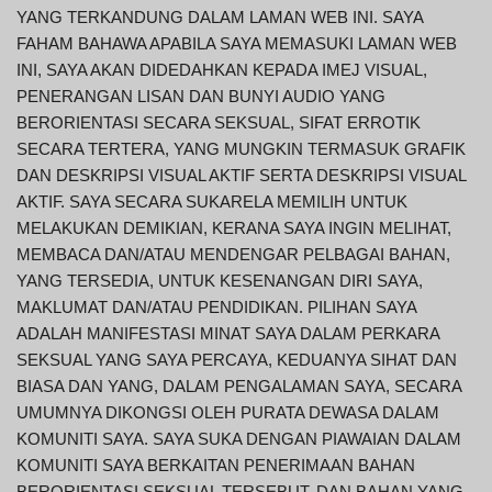
MEMBENARKAN MANA-MANA ORANG YANG BERUMUR
DI BAWAH 18 TAHUN (21 DI AL, MS, NE, WY, DAN MANA-
MANA LOKASI LAIN YANG 18 BUKAN UMUR MAJORITI)
UNTUK MEMPUNYAI AKSES KEPADA MANA-MANA BAHAN
YANG TERKANDUNG DALAM LAMAN WEB INI. SAYA
FAHAM BAHAWA APABILA SAYA MEMASUKI LAMAN WEB
INI, SAYA AKAN DIDEDAHKAN KEPADA IMEJ VISUAL,
PENERANGAN LISAN DAN BUNYI AUDIO YANG
BERORIENTASI SECARA SEKSUAL, SIFAT ERROTIK
SECARA TERTERA, YANG MUNGKIN TERMASUK GRAFIK
DAN DESKRIPSI VISUAL AKTIF SERTA DESKRIPSI VISUAL
AKTIF. SAYA SECARA SUKARELA MEMILIH UNTUK
MELAKUKAN DEMIKIAN, KERANA SAYA INGIN MELIHAT,
MEMBACA DAN/ATAU MENDENGAR PELBAGAI BAHAN,
YANG TERSEDIA, UNTUK KESENANGAN DIRI SAYA,
MAKLUMAT DAN/ATAU PENDIDIKAN. PILIHAN SAYA
ADALAH MANIFESTASI MINAT SAYA DALAM PERKARA
SEKSUAL YANG SAYA PERCAYA, KEDUANYA SIHAT DAN
BIASA DAN YANG, DALAM PENGALAMAN SAYA, SECARA