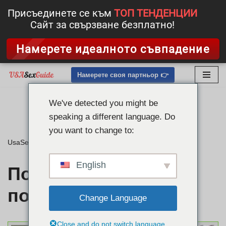
Присъединете се към
ТОП ТЕНДЕНЦИИ
Сайт за свързване безплатно!
Намерете идеалното съвпадение
Намерете своя партньор 👉
Преминете
към
We've detected you might be
съдържанието
speaking a different language. Do
you want to change to:
UsaSexGuide
»
Политика за поверителност
English
Политика за
поверителност
Change Language
Close and do not switch language