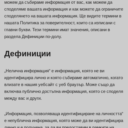
можем да събираме информация от вас, как можем да
споделяме вашата информация и как можете да ограничите
споделянето на вашата информация. Ще видите термини в
нашата Политика за поверителност, които са изписани с
главни букви. Тези термини имат значения, описани в
раздела Дефиниции по-долу.
Дефиниции
„Нелична информация“ е информация, която не ви
идентифицира лично и която събираме автоматично, когато
влизате в нашия уебсайт с уеб браузър. Може също да
включва публично достъпна информация, която се споделя
между вас и други.
„Информация, позволяваща идентифициране на личността“
е непублична информация, която може да ви идентифицира
лично и е получена, за да ви предоставим в рамките на