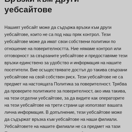
уебсайтове
Нашият уебсайт може да съдържа връзки към други
уебсайтове, които не са под наш пряк контрол. Тези
уебсайтове може да имат свои собствени политики по
отношение на поверителността. Ние нямаме контрол или
отговорност за свързаните уебсайтове и предоставяме тези
връзки единствено за удобство и информация на нашите
посетители. Вие осъществявате достъп до такива свързани
уебсайтове на свой собствен риск. Тези уебсайтове не са
предмет на настоящата Политика за поверителност. Трябва
да проверите политиките за поверителност, ако има такива,
на тези отделни уебсайтове, за да видите как операторите
на тези уебсайтове на трети страни ще използват вашата
лична информация. В допълнение, тези уебсайтове може
да съдържат връзка към уебсайтове на наши филиали.
Уебсайтовете на нашите филиали не са предмет на тази