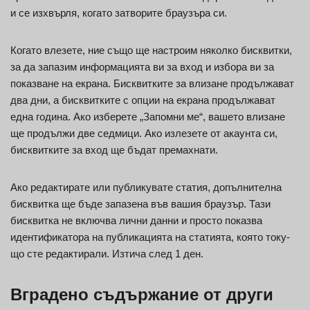
и се изхвърля, когато затворите браузъра си.
Когато влезете, ние също ще настроим няколко бисквитки,
за да запазим информацията ви за вход и избора ви за
показване на екрана. Бисквитките за влизане продължават
два дни, а бисквитките с опции на екрана продължават
една година. Ако изберете „Запомни ме“, вашето влизане
ще продължи две седмици. Ако излезете от акаунта си,
бисквитките за вход ще бъдат премахнати.
Ако редактирате или публикувате статия, допълнителна
бисквитка ще бъде запазена във вашия браузър. Тази
бисквитка не включва лични данни и просто показва
идентификатора на публикацията на статията, която току-
що сте редактирали. Изтича след 1 ден.
Вградено съдържание от други