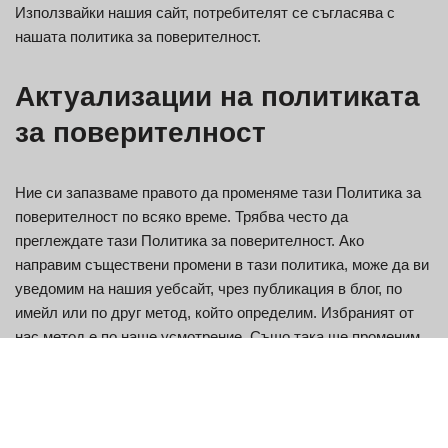
Използвайки нашия сайт, потребителят се съгласява с
нашата политика за поверителност.
Актуализации на политиката
за поверителност
Ние си запазваме правото да променяме тази Политика за
поверителност по всяко време. Трябва често да
преглеждате тази Политика за поверителност. Ако
направим съществени промени в тази политика, може да ви
уведомим на нашия уебсайт, чрез публикация в блог, по
имейл или по друг метод, който определим. Избраният от
нас метод е по наше усмотрение. Също така ще променим
датата на „Последна актуализация“ в началото на тази
Политика за поверителност. Всички промени, които правим
в нашата Политика за поверителност, влизат в сила от
датата на последната актуализация и заменят всички