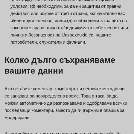
условия; (d) необходими, за да ни защитим от правни
действия или искове от трети страни, включително вас
и/или други членове; и/или (д) необходими за защита на
законните права, личната/недвижимата собственост или
личната безопасност на Uassexguide.cc, нашите
потребители, служители и филиали.
Колко дълго съхраняваме
вашите данни
Ако оставите коментар, коментарът и неговите метаданни
се запазват за неопределено време. Това е така, за да
можем автоматично да разпознаваме и одобряваме всички
последващи коментари, вместо да ги държим в опашка за
модериране.
За потребители, които се регистрират на нашия уебсайт