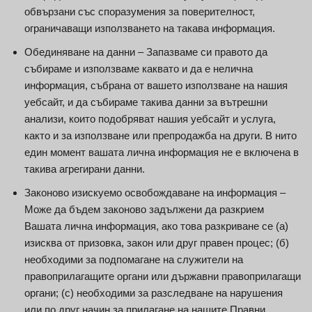
обвързани със споразумения за поверителност,
ограничаващи използването на такава информация.
Обединяване на данни – Запазваме си правото да
събираме и използваме каквато и да е нелична
информация, събрана от вашето използване на нашия
уебсайт, и да събираме такива данни за вътрешни
анализи, които подобряват нашия уебсайт и услуга,
както и за използване или препродажба на други. В нито
един момент вашата лична информация не е включена в
такива агрегирани данни.
Законово изискуемо освобождаване на информация –
Може да бъдем законово задължени да разкрием
Вашата лична информация, ако това разкриване се (a)
изисква от призовка, закон или друг правен процес; (б)
необходими за подпомагане на служители на
правоприлагащите органи или държавни правоприлагащи
органи; (c) необходими за разследване на нарушения
или по друг начин за прилагане на нашите Правни