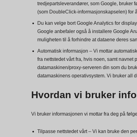
slike tredjeparter bruker og beskytter denne i
Vi bruker remarketing med Google Analytics for 
tredjepartsleverandører, som Google, bruker 
(som DoubleClick-informasjonskapselen) for å i
Du kan velge bort Google Analytics for display
Google anbefaler også å installere Google An
muligheten til å forhindre at dataene deres sa
Automatisk informasjon – Vi mottar automatisk 
fra nettstedet vårt fra, hvis noen, samt navnet 
datamaskinen/proxy-serveren din som du bruker f
datamaskinens operativsystem. Vi bruker all den
Hvordan vi bruker inf
Vi bruker informasjonen vi mottar fra deg på føl