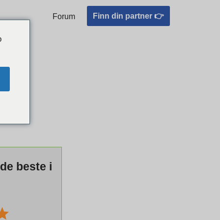
t match
Finn din partner 👉
Forum
o
 de beste i
!