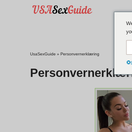
Bli med i
TOP
Gå
We
til
yo
innhold
UsaSexGuide
»
Personvernerklæring
Personvernerklær