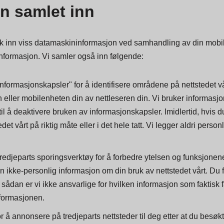
sjonen din med det innebygde innholdet hvis du har en konto og 
n samlet inn
sk inn viss datamaskininformasjon ved samhandling av din mobilte
nformasjon. Vi samler også inn følgende:
informasjonskapsler" for å identifisere områdene på nettstedet 
 eller mobilenheten din av nettleseren din. Vi bruker informasjo
s til å deaktivere bruken av informasjonskapsler. Imidlertid, hvi
edet vårt på riktig måte eller i det hele tatt. Vi legger aldri person
edjeparts sporingsverktøy for å forbedre ytelsen og funksjonene t
 ikke-personlig informasjon om din bruk av nettstedet vårt. Du for
m sådan er vi ikke ansvarlige for hvilken informasjon som faktisk 