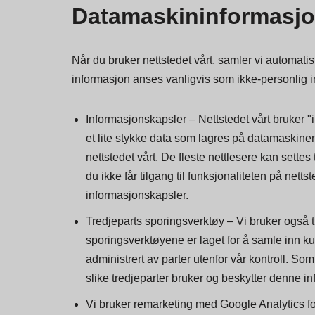
innebygde innholdet, inkludert sporing av interak
Datamaskininformasjo
Når du bruker nettstedet vårt, samler vi automati
informasjon anses vanligvis som ikke-personlig i
Informasjonskapsler – Nettstedet vårt bruker "
et lite stykke data som lagres på datamaskinen
nettstedet vårt. De fleste nettlesere kan sette
du ikke får tilgang til funksjonaliteten på nettst
informasjonskapsler.
Tredjeparts sporingsverktøy – Vi bruker også tr
sporingsverktøyene er laget for å samle inn kun
administrert av parter utenfor vår kontroll. So