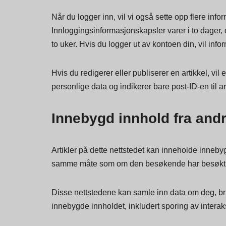
Hvis du besøker vår påloggingsside, vil vi sette
informasjonskapselen inneholder ingen personlige 
Når du logger inn, vil vi også sette opp flere i
Innloggingsinformasjonskapsler varer i to dager, 
to uker. Hvis du logger ut av kontoen din, vil info
Hvis du redigerer eller publiserer en artikkel, v
personlige data og indikerer bare post-ID-en til a
Innebygd innhold fra andr
Artikler på dette nettstedet kan inneholde innebyg
samme måte som om den besøkende har besøkt d
Disse nettstedene kan samle inn data om deg, bru