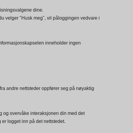
din godtar informasjonskapsler. Denne
visningsvalgene dine.
s du velger "Husk meg", vil påloggingen vedvare i
ne informasjonskapselen inneholder ingen
d fra andre nettsteder oppfører seg på nøyaktig
ng og overvåke interaksjonen din med det