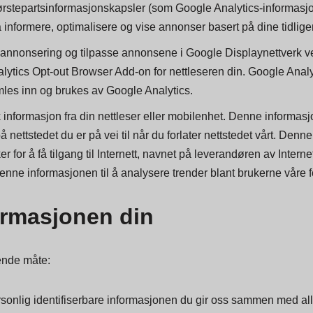
nformasjonen.
å annonsere på tredjeparts nettsteder til deg etter at du besøkte
førstepartsinformasjonskapsler (som Google Analytics-informasj
nformere, optimalisere og vise annonser basert på dine tidliger
annonsering og tilpasse annonsene i Google Displaynettverk ved 
alytics Opt-out Browser Add-on for nettleseren din. Google Ana
mles inn og brukes av Google Analytics.
informasjon fra din nettleser eller mobilenhet. Denne informasj
på nettstedet du er på vei til når du forlater nettstedet vårt. De
or å få tilgang til Internett, navnet på leverandøren av Interne
ne informasjonen til å analysere trender blant brukerne våre for 
ormasjonen din
gende måte: