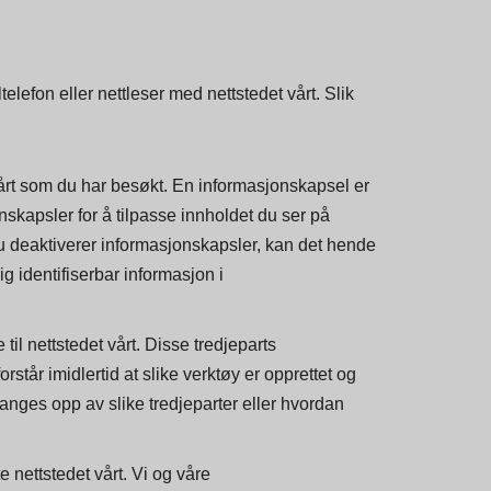
er logget inn på det nettstedet.
lefon eller nettleser med nettstedet vårt. Slik
vårt som du har besøkt. En informasjonskapsel er
nskapsler for å tilpasse innholdet du ser på
s du deaktiverer informasjonskapsler, kan det hende
lig identifiserbar informasjon i
il nettstedet vårt. Disse tredjeparts
står imidlertid at slike verktøy er opprettet og
fanges opp av slike tredjeparter eller hvordan