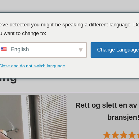
Finn perfek
PTENDING
Oppkoblingsside gratis!
've detected you might be speaking a different language. D
u want to change to:
English
Change Language
Close and do not switch language
ing
Rett og slett en av
bransjen