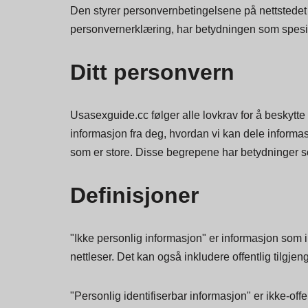
Personvernerklæringen vår ble sist oppdatert og la
Den styrer personvernbetingelsene på nettstedet v
personvernerklæring, har betydningen som spesifis
Ditt personvern
Usasexguide.cc følger alle lovkrav for å beskytte
informasjon fra deg, hvordan vi kan dele informa
som er store. Disse begrepene har betydninger so
Definisjoner
"Ikke personlig informasjon" er informasjon som i
nettleser. Det kan også inkludere offentlig tilgj