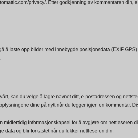
n din (også kalt en hash) kan leveres til Gravatar-tjenesten for
tomattic.com/privacy/. Etter godkjenning av kommentaren din, er pro
unngå å laste opp bilder med innebygde posisjonsdata (EXIF GPS)
.
rt, kan du velge å lagre navnet ditt, e-postadressen og nettstede
t opplysningene dine på nytt når du legger igjen en kommentar. Dis