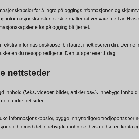
 en midlertidig informasjonskapsel for å avgjøre om nettleseren 
data og blir forkastet når du lukker nettleseren din.
nformasjonskapsler for å lagre påloggingsinformasjonen og skjerm
og informasjonskapsler for skjermalternativer varer i ett år. Hvi
rmasjonskapslene for pålogging bli fjernet.
il en ekstra informasjonskapsel bli lagret i nettleseren din. Den
rtikkelen du nettopp redigerte. Den utløper etter 1 dag.
e nettsteder
d innhold (f.eks. videoer, bilder, artikler osv.). Innebygd innhol
en andre nettsiden.
ke informasjonskapsler, bygge inn ytterligere tredjepartsspori