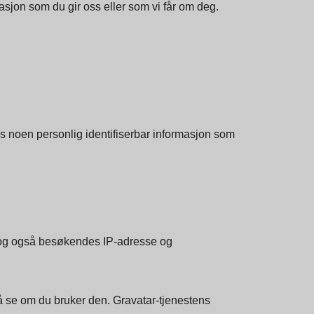
ntet for at vi skal kunne gi deg på nettstedet vårt.
asjon som du gir oss eller som vi får om deg.
ss noen personlig identifiserbar informasjon som
 og også besøkendes IP-adresse og