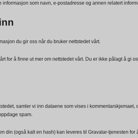
ntlig informasjon som er personlig identifiserbar for deg og innhe
re informasjon som navn, e-postadresse og annen relatert inform
inn
asjon du gir oss når du bruker nettstedet vårt.
for å finne ut mer om nettstedet vårt. Du er ikke pålagt å gi o
stedet, samler vi inn dataene som vises i kommentarskjemaet,
å oppdage spam.