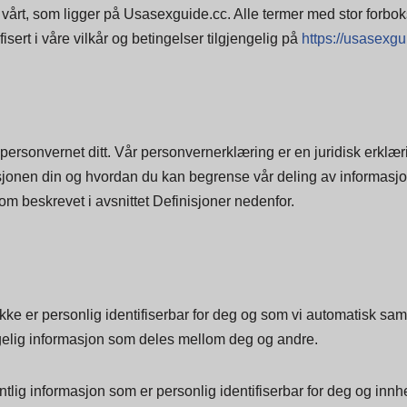
gt ut 17. juli 2024.
årt, som ligger på Usasexguide.cc. Alle termer med stor forboks
ert i våre vilkår og betingelser tilgjengelig på
https://usasexgu
 personvernet ditt. Vår personvernerklæring er en juridisk erklæ
sjonen din og hvordan du kan begrense vår deling av informasjon
m beskrevet i avsnittet Definisjoner nedenfor.
kke er personlig identifiserbar for deg og som vi automatisk sam
engelig informasjon som deles mellom deg og andre.