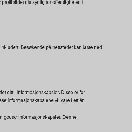
 å se om du bruker den. Gravatar-tjenestens
filbildet ditt synlig for offentligheten i
 inkludert. Besøkende på nettstedet kan laste ned
t ditt i informasjonskapsler. Disse er for
se informasjonskapslene vil vare i ett år.