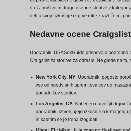
Čeprav Craigslist ne gosti več eksplicitne katego
družabništvo in druge osebne storitve v kategorij
delijo svoje izkušnje iz prve roke z različnimi pon
Nedavne ocene Craigslist
Uporabniki USASexGuide prispevajo podrobna poroč
Craigslist za storitve za odrasle. Ne glede na to,
New York City, NY
: Uporabniki pogosto poroč
vse od neodvisnih spremljevalcev do masažnih s
ponudnikov storitev.
Los Angeles, CA
: Kot eden največjih trgov C
uporabniki izmenjujejo izkušnje o krmarjenju p