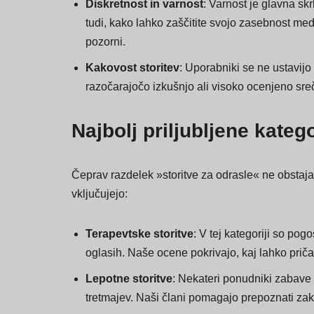
skupnosti delijo vpoglede v povprečne stroške, 
Diskretnost in varnost
: Varnost je glavna sk
tudi, kako lahko zaščitite svojo zasebnost med 
pozorni.
Kakovost storitev
: Uporabniki se ne ustavijo 
razočarajočo izkušnjo ali visoko ocenjeno sreč
Najbolj priljubljene katego
Čeprav razdelek »storitve za odrasle« ne obstaja 
vključujejo:
Terapevtske storitve
: V tej kategoriji so po
oglasih. Naše ocene pokrivajo, kaj lahko pričak