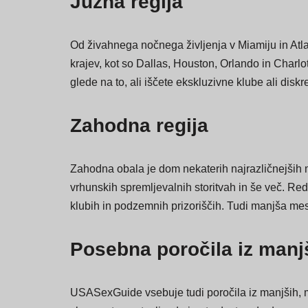
Južna regija
Od živahnega nočnega življenja v Miamiju in Atla
krajev, kot so Dallas, Houston, Orlando in Charlot
glede na to, ali iščete ekskluzivne klube ali disk
Zahodna regija
Zahodna obala je dom nekaterih najrazličnejših m
vrhunskih spremljevalnih storitvah in še več. Re
klubih in podzemnih prizoriščih. Tudi manjša mest
Posebna poročila iz manj