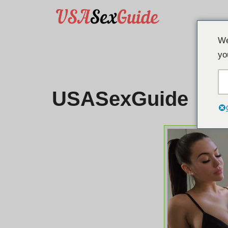
Pridružite se
TOP TRENDI
Br
Preskoči
We
na
yo
vsebino
USASexGuide