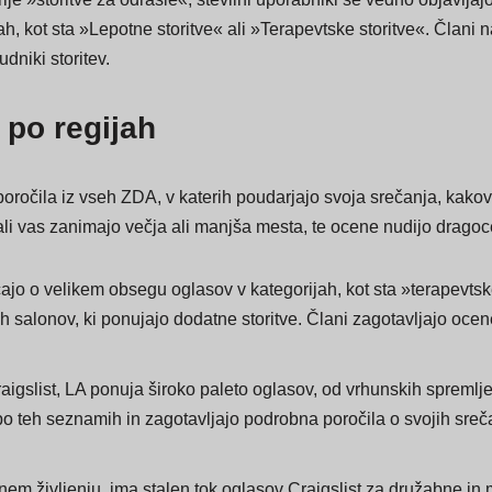
rije »storitve za odrasle«, številni uporabniki še vedno objavlja
ah, kot sta »Lepotne storitve« ali »Terapevtske storitve«. Člani 
udniki storitev.
 po regijah
ila iz vseh ZDA, v katerih poudarjajo svoja srečanja, kakovost
 ali vas zanimajo večja ali manjša mesta, te ocene nudijo dragoc
ajo o velikem obsegu oglasov v kategorijah, kot sta »terapevtsk
alonov, ki ponujajo dodatne storitve. Člani zagotavljajo ocene 
raigslist, LA ponuja široko paleto oglasov, od vrhunskih spremlje
o teh seznamih in zagotavljajo podrobna poročila o svojih sreča