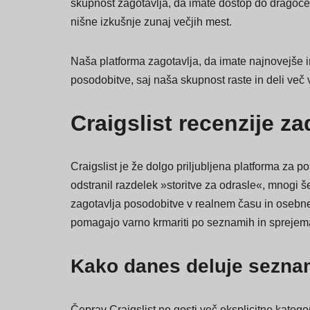
USASexGuide vsebuje tudi poročila iz manjših, m
skupnost zagotavlja, da imate dostop do dragocenih
nišne izkušnje zunaj večjih mest.
Naša platforma zagotavlja, da imate najnovejše i
posodobitve, saj naša skupnost raste in deli več
Craigslist recenzije za
Craigslist je že dolgo priljubljena platforma za p
odstranil razdelek »storitve za odrasle«, mnogi 
zagotavlja posodobitve v realnem času in osebne i
pomagajo varno krmariti po seznamih in sprejemat
Kako danes deluje seznam