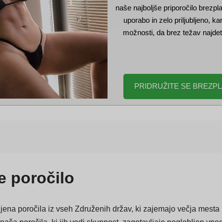
Če iščete nepozabno spremljeva
naše najboljše priporočilo brezpl
uporabo in zelo priljubljeno, k
možnosti, da brez težav najdet
PRIDRUŽITE SE BREZP
e poročilo