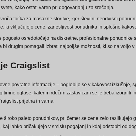
nem življenju, ima stalen tok oglasov Craigslist za družabne i
svete, kako ostati varen pri dogovarjanju za srečanja.
 vroča točka za masažne storitve, kjer številni neodvisni ponud
e, ki vključujejo cene, zanesljivost ponudnika in splošno kakov
e pogosto osredotočajo na diskretne, profesionalne ponudnike st
a bi drugim pomagali izbrati najboljše možnosti, ki so na voljo v
je Craigslist
e povratne informacije – poglobijo se v kakovost izkušnje, sp
itimne oglase, katerim rdečim zastavicam se je treba izogniti in
aigslist prijetna in varna.
ne široko paleto ponudnikov, pri čemer se cene zelo razlikujejo 