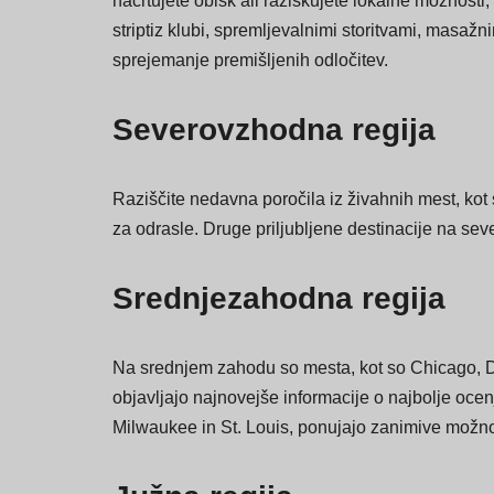
Pri USASexGuide ponujamo izčrpna in posodobljena
načrtujete obisk ali raziskujete lokalne možnosti,
striptiz klubi, spremljevalnimi storitvami, masaž
sprejemanje premišljenih odločitev.
Severovzhodna regija
Raziščite nedavna poročila iz živahnih mest, kot st
za odrasle. Druge priljubljene destinacije na s
Srednjezahodna regija
Na srednjem zahodu so mesta, kot so Chicago, Det
objavljajo najnovejše informacije o najbolje ocen
Milwaukee in St. Louis, ponujajo zanimive možnosti