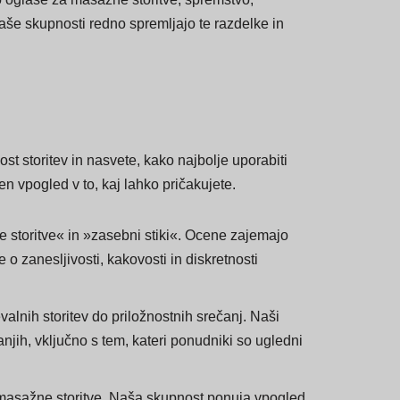
jo oglase za masažne storitve, spremstvo,
naše skupnosti redno spremljajo te razdelke in
 storitev in nasvete, kako najbolje uporabiti
en vpogled v to, kaj lahko pričakujete.
e storitve« in »zasebni stiki«. Ocene zajemajo
o zanesljivosti, kakovosti in diskretnosti
valnih storitev do priložnostnih srečanj. Naši
njih, vključno s tem, kateri ponudniki so ugledni