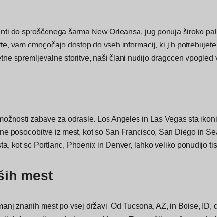
nti do sproščenega šarma New Orleansa, jug ponuja široko palet
te, vam omogočajo dostop do vseh informacij, ki jih potrebujete za
retne spremljevalne storitve, naši člani nudijo dragocen vpogled 
ožnosti zabave za odrasle. Los Angeles in Las Vegas sta ikoničn
dne posodobitve iz mest, kot so San Francisco, San Diego in Se
a, kot so Portland, Phoenix in Denver, lahko veliko ponudijo tis
ših mest