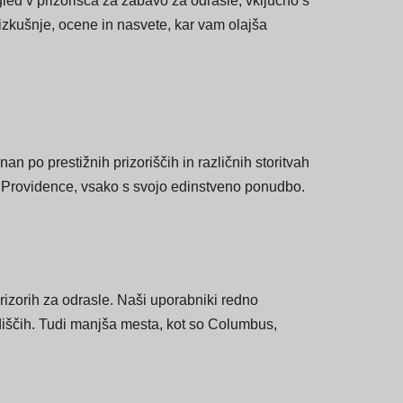
egije v vsaki državi. Ne glede na to, ali
gled v prizorišča za zabavo za odrasle, vključno s
 izkušnje, ocene in nasvete, kar vam olajša
an po prestižnih prizoriščih in različnih storitvah
e Providence, vsako s svojo edinstveno ponudbo.
izorih za odrasle. Naši uporabniki redno
rediščih. Tudi manjša mesta, kot so Columbus,