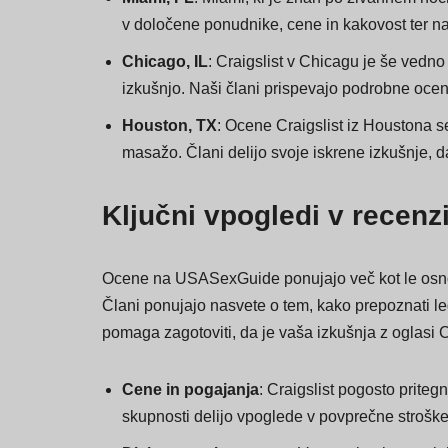
in katerim se je treba izogibati.
Miami, FL
: Miami, ki je znan po živahnem noč
v določene ponudnike, cene in kakovost ter na
Chicago, IL
: Craigslist v Chicagu je še vedno
izkušnjo. Naši člani prispevajo podrobne ocen
Houston, TX
: Ocene Craigslist iz Houstona s
masažo. Člani delijo svoje iskrene izkušnje, d
Ključni vpogledi v recenzi
Ocene na USASexGuide ponujajo več kot le osnovn
Člani ponujajo nasvete o tem, kako prepoznati leg
pomaga zagotoviti, da je vaša izkušnja z oglasi Cr
Cene in pogajanja
: Craigslist pogosto priteg