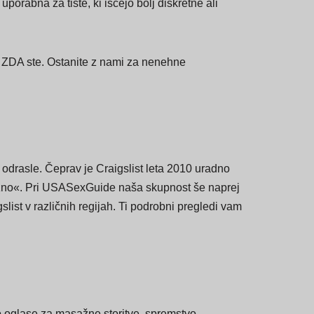
, do Omahe, NE, in Birminghama, AL, naša
porabna za tiste, ki iščejo bolj diskretne ali
v ZDA ste. Ostanite z nami za nenehne
a odrasle. Čeprav je Craigslist leta 2010 uradno
»razno«. Pri USASexGuide naša skupnost še naprej
list v različnih regijah. Ti podrobni pregledi vam