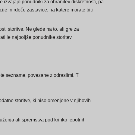
vora, ki se zdi preveč dober, da bi bil resničen.
e izvajajo ponudniki za ohranitev diskretnosti, pa
ije in rdeče zastavice, na katere morate biti
sti storitve. Ne glede na to, ali gre za
ti le najboljše ponudnike storitev.
dete sezname, povezane z odraslimi. Ti
odatne storitve, ki niso omenjene v njihovih