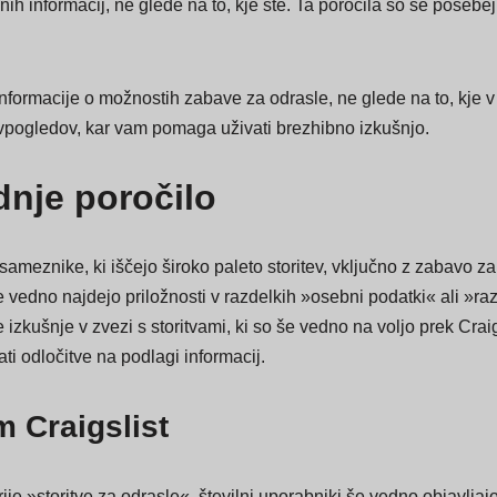
anj znanih mest po vsej državi. Od Tucsona, AZ, in Boise, ID
 informacij, ne glede na to, kje ste. Ta poročila so še posebej u
nformacije o možnostih zabave za odrasle, ne glede na to, kje 
 vpogledov, kar vam pomaga uživati brezhibno izkušnjo.
dnje poročilo
osameznike, ki iščejo široko paleto storitev, vključno z zabavo z
še vedno najdejo priložnosti v razdelkih »osebni podatki« ali 
zkušnje v zvezi s storitvami, ki so še vedno na voljo prek Craigs
i odločitve na podlagi informacij.
 Craigslist