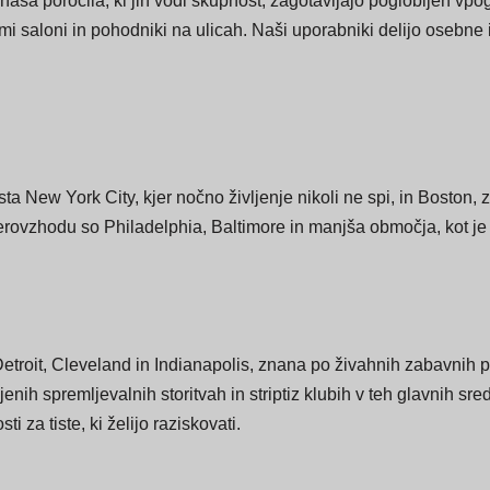
 poročila iz vseh Združenih držav, ki zajemajo večja mesta in r
 naša poročila, ki jih vodi skupnost, zagotavljajo poglobljen vpo
nimi saloni in pohodniki na ulicah. Naši uporabniki delijo osebne
a New York City, kjer nočno življenje nikoli ne spi, in Boston, zn
everovzhodu so Philadelphia, Baltimore in manjša območja, kot j
roit, Cleveland in Indianapolis, znana po živahnih zabavnih pr
jenih spremljevalnih storitvah in striptiz klubih v teh glavnih s
 za tiste, ki želijo raziskovati.