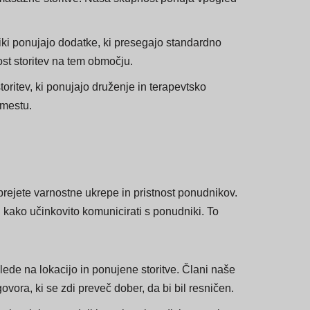
n masažne storitve. Naša skupnost ponuja vpogled
niki ponujajo dodatke, ki presegajo standardno
ost storitev na tem območju.
oritev, ki ponujajo druženje in terapevtsko
 mestu.
rejete varnostne ukrepe in pristnost ponudnikov.
 kako učinkovito komunicirati s ponudniki. To
glede na lokacijo in ponujene storitve. Člani naše