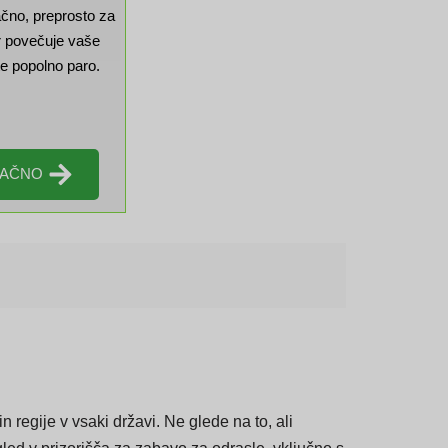
lno izkušnjo, je
ačno, preprosto za
ar povečuje vaše
e popolno paro.
LAČNO