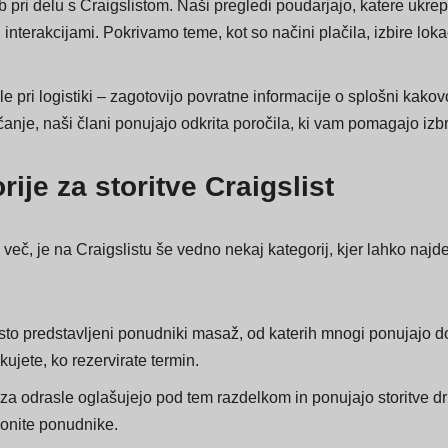
kaj lahko pričakujejo v smislu pogajanj in kdaj odstopiti od dogo
rb pri delu s Craigslistom. Naši pregledi poudarjajo, katere ukrep
interakcijami. Pokrivamo teme, kot so načini plačila, izbire lokac
le pri logistiki – zagotovijo povratne informacije o splošni kakovo
anje, naši člani ponujajo odkrita poročila, ki vam pomagajo izbra
rije za storitve Craigslist
več, je na Craigslistu še vedno nekaj kategorij, kjer lahko naj
gosto predstavljeni ponudniki masaž, od katerih mnogi ponujajo d
ujete, ko rezervirate termin.