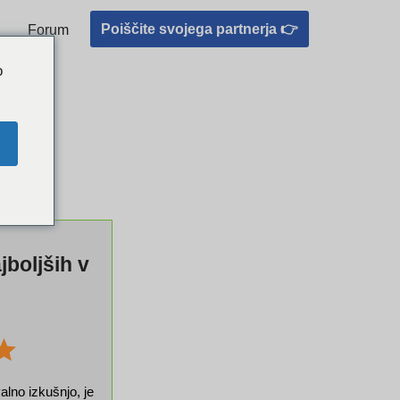
e popolno ujemanje
Poiščite svojega partnerja 👉
Forum
o
boljših v