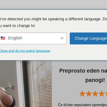
Poiščit
ezplačno spletno mesto za povezovanje!
've detected you might be speaking a different language. D
u want to change to:
English
Change Language
Close and do not switch language
Preprosto eden naj
panogi!