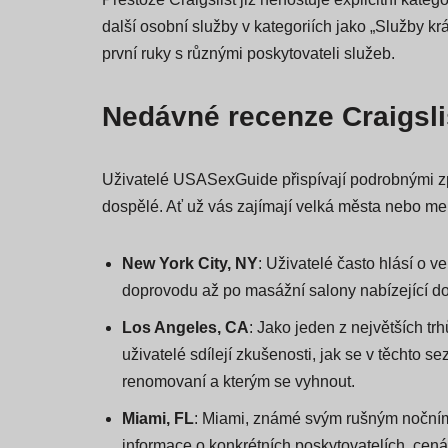
Přestože Craigslist již nehostuje explicitní kate
další osobní služby v kategoriích jako „Služby kr
první ruky s různými poskytovateli služeb.
Nedávné recenze Craigsli
Uživatelé USASexGuide přispívají podrobnými zpráv
dospělé. Ať už vás zajímají velká města nebo me
New York City, NY
: Uživatelé často hlásí o 
doprovodu až po masážní salony nabízející dop
Los Angeles, CA
: Jako jeden z největších tr
uživatelé sdílejí zkušenosti, jak se v těchto 
renomovaní a kterým se vyhnout.