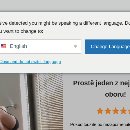
Najděte perf
TRENDY
Připojení stránky zdarma!
've detected you might be speaking a different language. D
u want to change to:
English
Change Language
Close and do not switch language
Prostě jeden z nej
oboru!