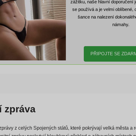
Pokud toužíte po nezapomenut
zážitku, naše hlavní doporučení
se používá a je velmi oblíbené,
šance na nalezení dokonaléh
námahy.
PŘIPOJTE SE ZDAR
í zpráva