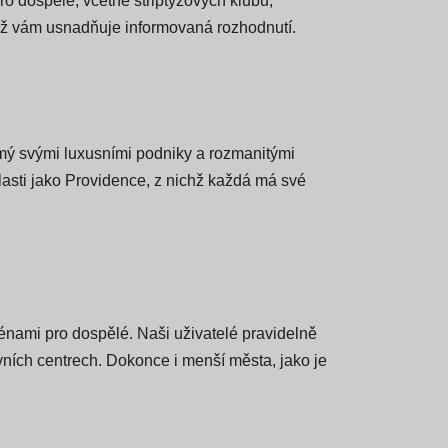
egiony v každém státě. Ať už plánujete návštěvu
o dospělé, včetně striptýzových klubů,
 což vám usnadňuje informovaná rozhodnutí.
ámý svými luxusními podniky a rozmanitými
lasti jako Providence, z nichž každá má své
nami pro dospělé. Naši uživatelé pravidelně
vních centrech. Dokonce i menší města, jako je