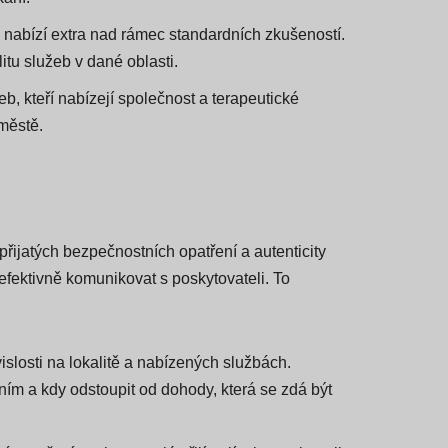
 a masážní služby. Naše komunita poskytuje
kání.
ů nabízí extra nad rámec standardních zkušeností.
itu služeb v dané oblasti.
b, kteří nabízejí společnost a terapeutické
městě.
řijatých bezpečnostních opatření a autenticity
efektivně komunikovat s poskytovateli. To
vislosti na lokalitě a nabízených službách.
ním a kdy odstoupit od dohody, která se zdá být