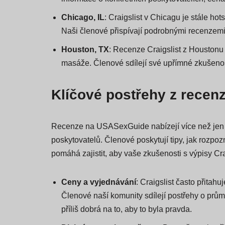
Miami, FL
: Miami, známé svým rušným nočním 
informace o konkrétních poskytovatelích, cenách
Chicago, IL
: Craigslist v Chicagu je stále h
Naši členové přispívají podrobnými recenzemi, 
Houston, TX
: Recenze Craigslist z Houstonu s
masáže. Členové sdílejí své upřímné zkušenos
Klíčové postřehy z recenz
Recenze na USASexGuide nabízejí více než jen zá
poskytovatelů. Členové poskytují tipy, jak rozpo
pomáhá zajistit, aby vaše zkušenosti s výpisy Cr
Ceny a vyjednávání
: Craigslist často přitah
Členové naší komunity sdílejí postřehy o prům