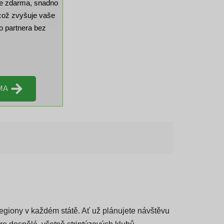
elném eskortním
 je zdarma, snadno
 což zvyšuje vaše
o partnera bez
MA