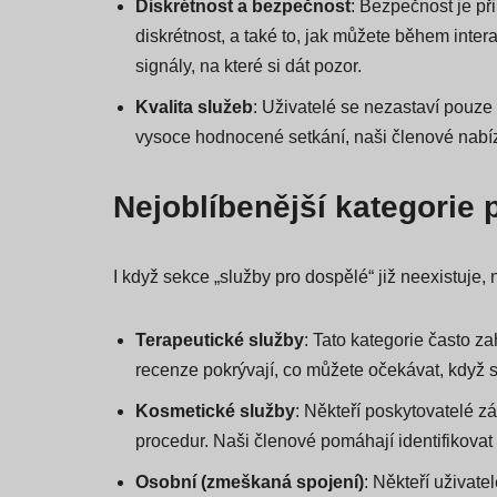
příliš dobrá na to, aby to byla pravda.
Diskrétnost a bezpečnost
: Bezpečnost je při
diskrétnost, a také to, jak můžete během inter
signály, na které si dát pozor.
Kvalita služeb
: Uživatelé se nezastaví pouze 
vysoce hodnocené setkání, naši členové nabíz
Nejoblíbenější kategorie p
I když sekce „služby pro dospělé“ již neexistuje, 
Terapeutické služby
: Tato kategorie často z
recenze pokrývají, co můžete očekávat, když s
Kosmetické služby
: Někteří poskytovatelé z