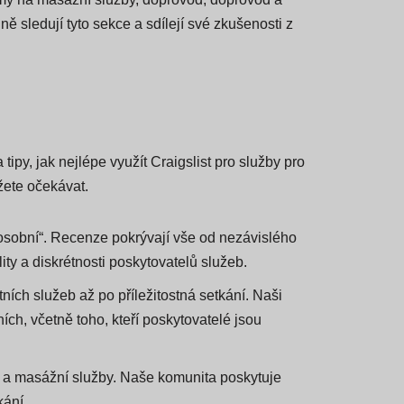
klamy na masážní služby, doprovod, doprovod a
ě sledují tyto sekce a sdílejí své zkušenosti z
ipy, jak nejlépe využít Craigslist pro služby pro
žete očekávat.
 „osobní“. Recenze pokrývají vše od nezávislého
ty a diskrétnosti poskytovatelů služeb.
tních služeb až po příležitostná setkání. Naši
ích, včetně toho, kteří poskytovatelé jsou