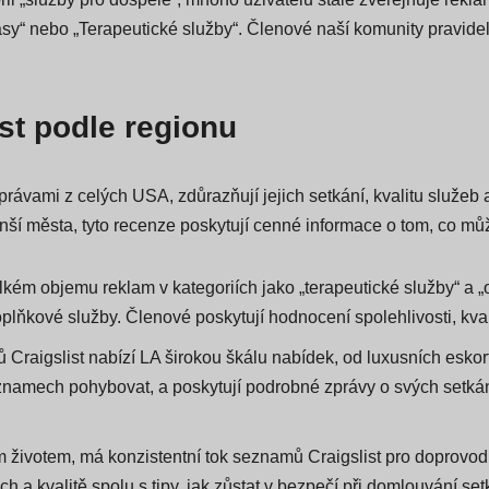
gorii „služby pro dospělé“, mnoho uživatelů stále zveřejňuje re
ásy“ nebo „Terapeutické služby“. Členové naší komunity pravideln
st podle regionu
ami z celých USA, zdůrazňují jejich setkání, kvalitu služeb a t
nší města, tyto recenze poskytují cenné informace o tom, co mů
velkém objemu reklam v kategoriích jako „terapeutické služby“ a
lňkové služby. Členové poskytují hodnocení spolehlivosti, kvali
hů Craigslist nabízí LA širokou škálu nabídek, od luxusních eskor
seznamech pohybovat, a poskytují podrobné zprávy o svých setkán