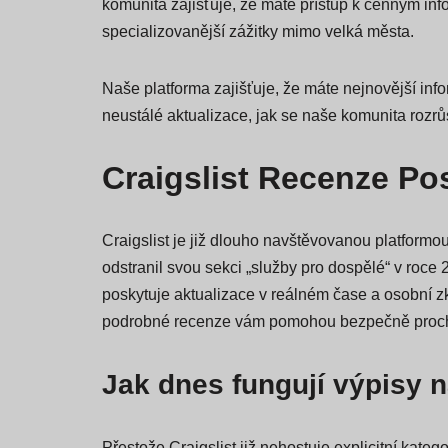
USASexGuide také obsahuje zprávy z menších, 
komunita zajišťuje, že máte přístup k cenným infor
specializovanější zážitky mimo velká města.
Naše platforma zajišťuje, že máte nejnovější in
neustálé aktualizace, jak se naše komunita rozrů
Craigslist Recenze Po
Craigslist je již dlouho navštěvovanou platformou 
odstranil svou sekci „služby pro dospělé“ v roce
poskytuje aktualizace v reálném čase a osobní zku
podrobné recenze vám pomohou bezpečně prochá
Jak dnes fungují výpisy n