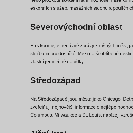
V USASexGuide nabízíme komplexní a aktuální zpr
nebo prozkoumáváte místní možnosti, naše komuni
eskortních služeb, masážních salonů a pouličních
Severovýchodní oblast
Prozkoumejte nedávné zprávy z rušných měst, jak
službami pro dospělé. Mezi další oblíbené desti
vlastní jedinečné nabídky.
Středozápad
Na Středozápadě jsou města jako Chicago, Detro
zveřejňují nejnovější informace o nejlépe hodnoc
Columbus, Milwaukee a St. Louis, nabízejí vzrušuj