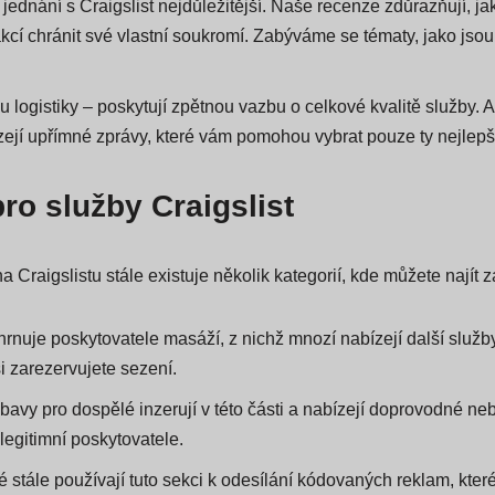
 jednání s Craigslist nejdůležitější. Naše recenze zdůrazňují, ja
akcí chránit své vlastní soukromí. Zabýváme se tématy, jako jso
u logistiky – poskytují zpětnou vazbu o celkové kvalitě služby.
ejí upřímné zprávy, které vám pomohou vybrat pouze ty nejlepš
ro služby Craigslist
na Craigslistu stále existuje několik kategorií, kde můžete najít
ahrnuje poskytovatele masáží, z nichž mnozí nabízejí další služ
i zarezervujete sezení.
ábavy pro dospělé inzerují v této části a nabízejí doprovodné n