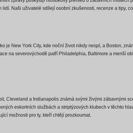
ávy z celých Spojených států, které pokrývají velká města a r
tní zprávy poskytují hloubkový přehled o zábavních místech pr
 lidí. Naši uživatelé sdílejí osobní zkušenosti, recenze a tipy,
o je New York City, kde noční život nikdy nespí, a Boston, zn
nace na severovýchodě patří Philadelphia, Baltimore a menší ob
it, Cleveland a Indianapolis známá svými živými zábavnými scé
ených eskortních službách a striptýzových klubech v těchto hla
ící možnosti pro ty, kteří chtějí prozkoumat.