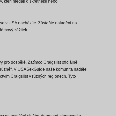
, po Omaha, NE a Birmingham, AL, naše
, kteří hledají diskrétnější nebo
 se v USA nacházíte. Zůstaňte naladěni na
blémový zážitek.
vy pro dospělé. Zatímco Craigslist oficiálně
ebo „různé“. V USASexGuide naše komunita nadále
ctvím Craigslist v různých regionech. Tyto