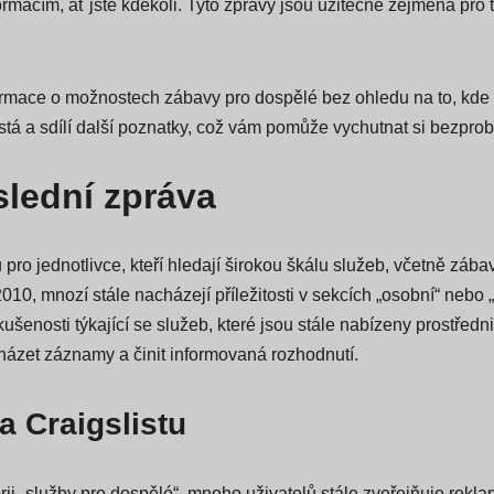
méně známých měst po celé zemi. Od Tucsonu, AZ a Boise, ID
macím, ať jste kdekoli. Tyto zprávy jsou užitečné zejména pro ty
formace o možnostech zábavy pro dospělé bez ohledu na to, kde
stá a sdílí další poznatky, což vám pomůže vychutnat si bezpro
slední zpráva
pro jednotlivce, kteří hledají širokou škálu služeb, včetně zába
 2010, mnozí stále nacházejí příležitosti v sekcích „osobní“ n
šenosti týkající se služeb, které jsou stále nabízeny prostředni
zet záznamy a činit informovaná rozhodnutí.
a Craigslistu