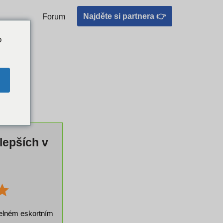
ektní shodu
Najděte si partnera 👉
Forum
o
lepších v