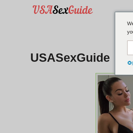
Připojte se k
TOP 
Přejít
We
na
yo
obsah
USASexGuide