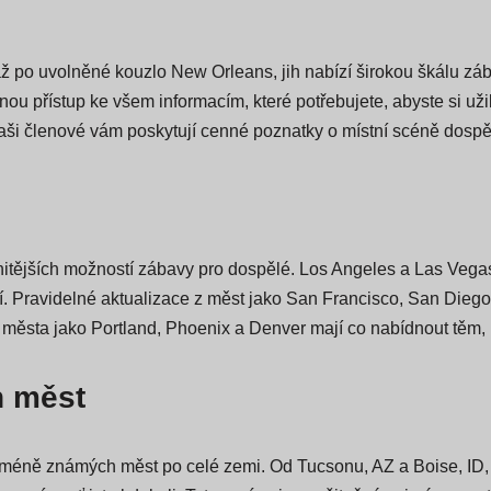
až po uvolněné kouzlo New Orleans, jih nabízí širokou škálu zá
u přístup ke všem informacím, které potřebujete, abyste si užili
 naši členové vám poskytují cenné poznatky o místní scéně dospě
tějších možností zábavy pro dospělé. Los Angeles a Las Vegas
lší. Pravidelné aktualizace z měst jako San Francisco, San Die
ěsta jako Portland, Phoenix a Denver mají co nabídnout těm, kt
h měst