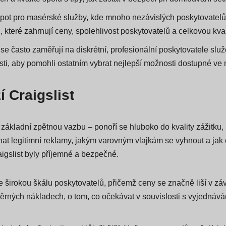
životem, má konzistentní tok seznamů Craigslist pro doprovod
 a kvalitě spolu s tipy, jak zůstat v bezpečí při domlouvání set
otspot pro masérské služby, kde mnoho nezávislých poskytovatel
které zahrnují ceny, spolehlivost poskytovatelů a celkovou kval
e často zaměřují na diskrétní, profesionální poskytovatele služe
ti, aby pomohli ostatním vybrat nejlepší možnosti dostupné ve 
í Craigslist
kladní zpětnou vazbu – ponoří se hluboko do kvality zážitku, p
znat legitimní reklamy, jakým varovným vlajkám se vyhnout a jak 
aigslist byly příjemné a bezpečné.
uje širokou škálu poskytovatelů, přičemž ceny se značně liší v zá
ěrných nákladech, o tom, co očekávat v souvislosti s vyjednává