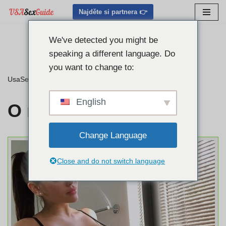
Najděte si partnera 👉
Přejít
na
We've detected you might be
obsah
speaking a different language. Do
you want to change to:
UsaSexGuide
»
O nás
English
O nás
Change Language
Close and do not switch language