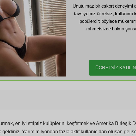
Unutulmaz bir eskort deneyimi ar
tavsiyemiz ücretsiz, kullanımı 
popülerdir; böylece mükem
zahmetsizce bulma şansını
ÜCRETSİZ KATILIN
 kurmak, en iyi striptiz kulüplerini keşfetmek ve Amerika Birleşik 
diniz. Yarım milyondan fazla aktif kullanıcıdan oluşan gelişen 