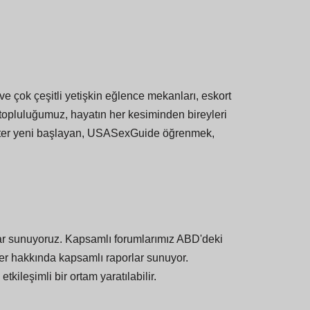
 çok çeşitli yetişkin eğlence mekanları, eskort
li topluluğumuz, hayatın her kesiminden bireyleri
lun ister yeni başlayan, USASexGuide öğrenmek,
ar sunuyoruz. Kapsamlı forumlarımız ABD'deki
etler hakkında kapsamlı raporlar sunuyor.
tkileşimli bir ortam yaratılabilir.