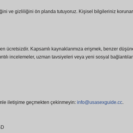
ini ve gizliliğini ön planda tutuyoruz. Kişisel bilgileriniz korunar
 ücretsizdir. Kapsamlı kaynaklarımıza erişmek, benzer düşünen
ıntılı incelemeler, uzman tavsiyeleri veya yeni sosyal bağlantıl
zimle iletişime geçmekten çekinmeyin:
info@usasexguide.cc
.
BD