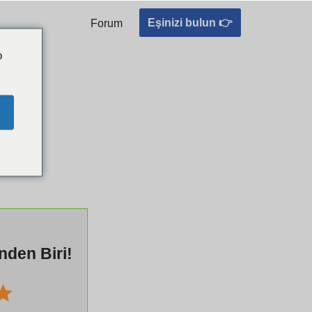
Eşinizi bulun 👉
Forum
o
nden Biri!