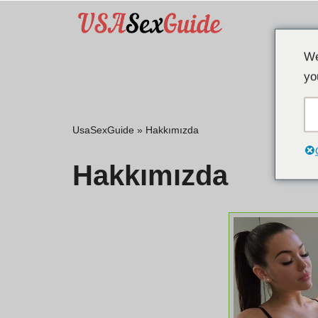
İçeriğe
We
geç
yo
UsaSexGuide
»
Hakkımızda
Hakkımızda